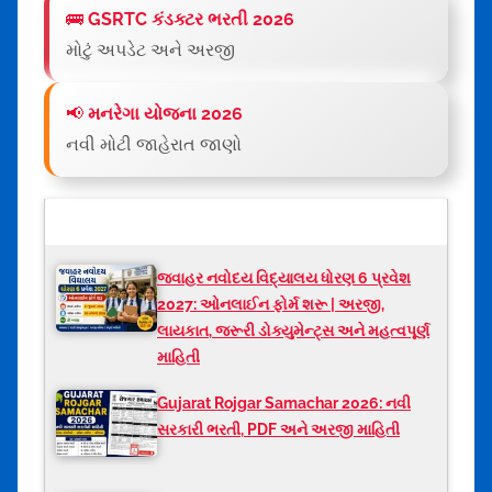
🚌
GSRTC કંડક્ટર ભરતી 2026
મોટું અપડેટ અને અરજી
📢
મનરેગા યોજના 2026
નવી મોટી જાહેરાત જાણો
લેટેસ્ટ માહિતી
જવાહર નવોદય વિદ્યાલય ધોરણ 6 પ્રવેશ
2027: ઓનલાઈન ફોર્મ શરૂ | અરજી,
લાયકાત, જરૂરી ડોક્યુમેન્ટ્સ અને મહત્વપૂર્ણ
માહિતી
Gujarat Rojgar Samachar 2026: નવી
સરકારી ભરતી, PDF અને અરજી માહિતી