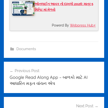
ઓનલાઈન આવક નો દાખલો 2026: માત્ર 5
મિનિટ માં મેળવો
Powerd By
Webpress Hub⚡
Documents
Post
Previous Post
navigation
Google Read Along App – બાળકો માટે AI
આધારિત મફત વાંચન એપ
Next Post