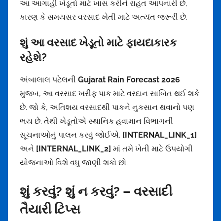
આ આગાહી ખેડૂતો માટે ખાસ કરીને રાહત આપનારી છે,
કારણ કે સમયસર વરસાદ ખેતી માટે અત્યંત જરૂરી છે.
શું આ વરસાદ ખેડૂતો માટે ફાયદાકારક
રહેશે?
અંબાલાલ પટેલની
Gujarat Rain Forecast 2026
મુજબ, આ વરસાદ ખરીફ પાક માટે વરદાન સાબિત થઈ શકે
છે. જો કે, અતિશય વરસાદથી પાકને નુકસાન થવાનો પણ
ભય છે. તેથી ખેડૂતોએ સ્થાનિક હવામાન વિભાગની
સૂચનાઓનું પાલન કરવું જોઈએ.
[INTERNAL_LINK_1]
અને
[INTERNAL_LINK_2]
માં તમે ખેતી માટે ઉપયોગી
યોજનાઓ વિશે વધુ જાણી શકો છો.
શું કરવું? શું ન કરવું? – વરસાદી
તૈયારી ટિપ્સ