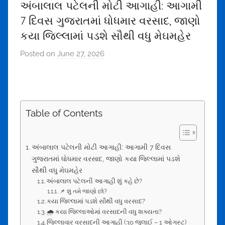
અંબાલાલ પટેલની મોટી આગાહી: આગામી
7 દિવસ ગુજરાતમાં ધોધમાર વરસાદ, જાણો
કયા જિલ્લામાં પડશે સૌથી વધુ મેઘમહેર
Posted on
June 27, 2026
b
y
m
e
h
Table of Contents
u
l
t
અંબાલાલ પટેલની મોટી આગાહી: આગામી 7 દિવસ
h
ગુજરાતમાં ધોધમાર વરસાદ, જાણો કયા જિલ્લામાં પડશે
સૌથી વધુ મેઘમહેર
a
અંબાલાલ પટેલની આગાહી શું કહે છે?
k
📌 શું તમે જાણો છો?
o
કયા જિલ્લામાં પડશે સૌથી વધુ વરસાદ?
r
🌧️ કયા જિલ્લાઓમાં વરસાદની વધુ શક્યતા?
જિલ્લાવાર વરસાદની આગાહી (30 જુલાઈ – 1 ઓગસ્ટ)
u