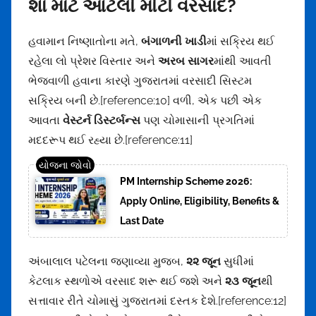
શા માટે આટલો મોટો વરસાદ?
હવામાન નિષ્ણાતોના મતે,
બંગાળની ખાડી
માં સક્રિય થઈ
રહેલા લો પ્રેશર વિસ્તાર અને
અરબ સાગર
માંથી આવતી
ભેજવાળી હવાના કારણે ગુજરાતમાં વરસાદી સિસ્ટમ
સક્રિય બની છે.[reference:10] વળી, એક પછી એક
આવતા
વેસ્ટર્ન ડિસ્ટર્બન્સ
પણ ચોમાસાની પ્રગતિમાં
મદદરૂપ થઈ રહ્યા છે.[reference:11]
PM Internship Scheme 2026:
Apply Online, Eligibility, Benefits &
Last Date
અંબાલાલ પટેલના જણાવ્યા મુજબ,
૨૨ જૂન
સુધીમાં
કેટલાક સ્થળોએ વરસાદ શરૂ થઈ જશે અને
૨૩ જૂન
થી
સત્તાવાર રીતે ચોમાસું ગુજરાતમાં દસ્તક દેશે.[reference:12]