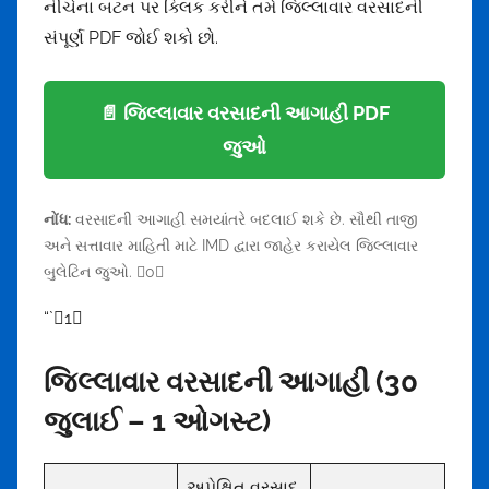
નીચેના બટન પર ક્લિક કરીને તમે જિલ્લાવાર વરસાદની
સંપૂર્ણ PDF જોઈ શકો છો.
📄 જિલ્લાવાર વરસાદની આગાહી PDF
જુઓ
નોંધ:
વરસાદની આગાહી સમયાંતરે બદલાઈ શકે છે. સૌથી તાજી
અને સત્તાવાર માહિતી માટે IMD દ્વારા જાહેર કરાયેલ જિલ્લાવાર
બુલેટિન જુઓ. 0
“`1
જિલ્લાવાર વરસાદની આગાહી (30
જુલાઈ – 1 ઓગસ્ટ)
અપેક્ષિત વરસાદ