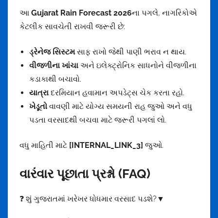
આ
Gujarat Rain Forecast 2026
ના પગલે, નાગરિકોએ
કેટલીક સાવચેતી રાખવી જરૂરી છે:
ડ્રેનેજ સિસ્ટમ
સાફ રાખો જેથી પાણી ભરાવ ન થાય.
વીજળીના ખાંચા
અને ઇલેક્ટ્રોનિક સાધનોને વીજળીના
કડાકાથી બચાવો.
યાત્રા
દરમિયાન હવામાન અપડેટ્સ ચેક કરતા રહો.
ખેડૂતો
વાવણી માટે યોગ્ય સમયની રાહ જુઓ અને વધુ
પડતા વરસાદથી બચવા માટે જરૂરી પગલાં લો.
વધુ માહિતી માટે
[INTERNAL_LINK_3]
જુઓ.
વારંવાર પૂછાતા પ્રશ્નો (FAQ)
❓ શું ગુજરાતમાં ખરેખર ધોધમાર વરસાદ પડશે?▼