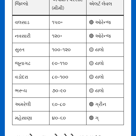
જિલ્લો
એલર્ટ લેવલ
(મીમી)
વલસાડ
૧૫૦+
🔴 ઓરેન્જ
નવસારી
૧૨૦+
🔴 ઓરેન્જ
સુરત
૧૦૦-૧૨૦
🟡 યલો
જૂનાગઢ
૯૦-૧૧૦
🟡 યલો
વડોદરા
૮૦-૧૦૦
🟡 યલો
ભરૂચ
૭૦-૯૦
🟡 યલો
અમરેલી
૬૦-૮૦
🟢 ગ્રીન
મહેસાણા
૪૦-૬૦
🟢 ગ્