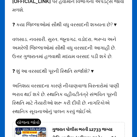
[OFFICIAL_LINK]
પર હવામાન વિભાગના અપડેટ્સ જોવા
મળશે.
❓ કયા જિલ્લાઓમાં સૌથી વધુ વરસાદની શક્યતા છે?▼
વલસાડ, નવસારી, સુરત, જૂનાગઢ, વડોદરા, ભરૂચ અને
અમરેલી જિલ્લાઓમાં સૌથી વધુ વરસાદની આગાહી છે.
ઉત્તર ગુજરાતમાં હળવાથી મધ્યમ વરસાદ પડી શકે છે.
❓ શું આ વરસાદથી પૂરની સ્થિતિ સર્જાશે?▼
અતિશય વરસાદના કારણે નીચાણવાળા વિસ્તારોમાં પાણી
ભરાવ થઈ શકે છે. સ્થાનિક વહીવટીતંત્રે સંભવિત પૂરની
સ્થિતિ માટે તૈયારીઓ શરૂ કરી દીધી છે. નાગરિકોએ
સ્થાનિક સૂચનાઓનું પાલન કરવું જોઈએ.
ગુજરાત પોલીસ ભરતી 12733 જગ્યા