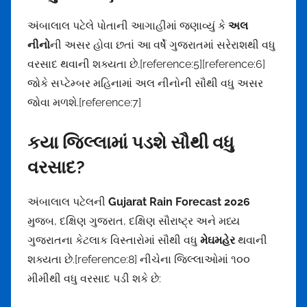
અંબાલાલ પટેલે પોતાની આગાહીમાં જણાવ્યું કે
અલ
નીનો
ની અસર હોવા છતાં આ વર્ષે ગુજરાતમાં સરેરાશથી વધુ
વરસાદ થવાની શક્યતા છે.[reference:5][reference:6]
જોકે સપ્ટેમ્બર મહિનામાં અલ નીનોની સૌથી વધુ અસર
જોવા મળશે.[reference:7]
કયા જિલ્લામાં પડશે સૌથી વધુ
વરસાદ?
અંબાલાલ પટેલની
Gujarat Rain Forecast 2026
મુજબ, દક્ષિણ ગુજરાત, દક્ષિણ સૌરાષ્ટ્ર અને મધ્ય
ગુજરાતના કેટલાક વિસ્તારોમાં સૌથી વધુ
મેઘમહેર
થવાની
શક્યતા છે.[reference:8] નીચેના જિલ્લાઓમાં ૧૦૦
મીમીથી વધુ વરસાદ પડી શકે છે: