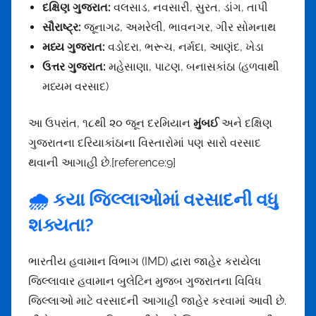
દક્ષિણ ગુજરાત:
વલસાડ, નવસારી, સુરત, ડાંગ, તાપી
સૌરાષ્ટ્ર:
જૂનાગઢ, અમરેલી, ભાવનગર, ગીર સોમનાથ
મધ્ય ગુજરાત:
વડોદરા, ભરૂચ, નર્મદા, આણંદ, ખેડા
ઉત્તર ગુજરાત:
મહેસાણા, પાટણ, બનાસકાંઠા (હળવાથી
મધ્યમ વરસાદ)
આ ઉપરાંત, ૧૮થી ૨૦ જૂન દરમિયાન
મુંબઈ
અને દક્ષિણ
ગુજરાતના દરિયાકાંઠાના વિસ્તારોમાં પણ સારો વરસાદ
થવાની આગાહી છે.[reference:9]
🌧️ કયા જિલ્લાઓમાં વરસાદની વધુ
શક્યતા?
ભારતીય હવામાન વિભાગ (IMD) દ્વારા જાહેર કરાયેલા
જિલ્લાવાર હવામાન બુલેટિન મુજબ ગુજરાતના વિવિધ
જિલ્લાઓ માટે વરસાદની આગાહી જાહેર કરવામાં આવી છે.