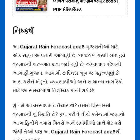
લેખિત પરીક્ષાનું પરિણામ જાહેર 2026 |
PDF મેરિટ લિસ્ટ
નિષ્કર્ષ
આ
Gujarat Rain Forecast 2026
ગુજરાતીઓ માટે
એક રાહત આપનારી આગાહી છે. કાળઝાળ ગરમી બાદ હવે
વરસાદની શરૂઆત થવા જઈ રહી છે. અંબાલાલ પટેલની
આગાહી મુજબ, આગામી ૭ દિવસ ખૂબ જ મહત્વપૂર્ણ છે.
ખાસ કરીને ખેડૂતો, વ્યવસાયીઓ અને સામાન્ય નાગરિકો
માટે આ સમયગાળો નિર્ણાયક બની શકે છે.
શું તમે આ વરસાદ માટે તૈયાર છો? તમારા વિસ્તારમાં
વરસાદની શું સ્થિતિ છે? કૃપા કરીને નીચે કમેન્ટમાં જણાવો.
આ માહિતીને તમારા મિત્રો અને સંબંધીઓ સાથે શેર કરો
જેથી તેઓ પણ આ
Gujarat Rain Forecast 2026
થી