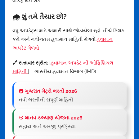
વાકેફ થઈ શકે.
🌧️ શું તમે તૈયાર છો?
વધુ અપડેટ્સ માટે અમારી સાથે જોડાયેલા રહો. નીચે ક્લિક
કરો અને નવીનતમ હવામાન માહિતી મેળવો.
હવામાન
અપડેટ મેળવો
🔗 સત્તાવાર સ્રોત:
[
હવામાન અપડેટ ની ઓફિશિયલ
માહિતી
] – ભારતીય હવામાન વિભાગ (IMD)
🚇
ગુજરાત મેટ્રો ભરતી 2026
નવી ભરતીની સંપૂર્ણ માહિતી
🎯
માનવ કલ્યાણ યોજના 2026
સહાય અને અરજી પ્રક્રિયા