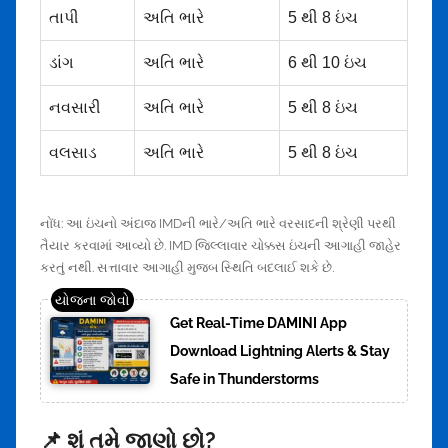
તાપી
અતિ ભારે
5 થી 8 ઇંચ
ડાંગ
અતિ ભારે
6 થી 10 ઇંચ
નવસારી
અતિ ભારે
5 થી 8 ઇંચ
વલસાડ
અતિ ભારે
5 થી 8 ઇંચ
નોંધ: આ ઇંચનો અંદાજ IMDની ભારે/અતિ ભારે વરસાદની શ્રેણી પરથી
તૈયાર કરવામાં આવ્યો છે. IMD જિલ્લાવાર ચોક્કસ ઇંચની આગાહી જાહેર
કરતું નથી. સત્તાવાર આગાહી મુજબ સ્થિતિ બદલાઈ શકે છે.
Get Real-Time DAMINI App
Download Lightning Alerts & Stay
Safe in Thunderstorms
📌 શું તમે જાણો છો?