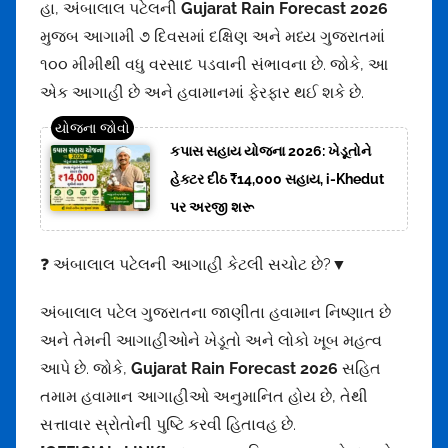
હા, અંબાલાલ પટેલની
Gujarat Rain Forecast 2026
મુજબ આગામી ૭ દિવસમાં દક્ષિણ અને મધ્ય ગુજરાતમાં
૧૦૦ મીમીથી વધુ વરસાદ પડવાની સંભાવના છે. જોકે, આ
એક આગાહી છે અને હવામાનમાં ફેરફાર થઈ શકે છે.
કપાસ સહાય યોજના 2026: ખેડૂતોને
હેક્ટર દીઠ ₹14,000 સહાય, i-Khedut
પર અરજી શરૂ
❓ અંબાલાલ પટેલની આગાહી કેટલી સચોટ છે?▼
અંબાલાલ પટેલ ગુજરાતના જાણીતા હવામાન નિષ્ણાત છે
અને તેમની આગાહીઓને ખેડૂતો અને લોકો ખૂબ મહત્વ
આપે છે. જોકે,
Gujarat Rain Forecast 2026
સહિત
તમામ હવામાન આગાહીઓ અનુમાનિત હોય છે, તેથી
સત્તાવાર સ્રોતોની પુષ્ટિ કરવી હિતાવહ છે.