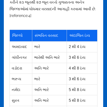
કરીને ૨૩ જૂનથી ૨૭ જૂન વચ્ચે ગુજરાતના અનેક
જિલ્લાઓમાં ધોધમાર વરસાદની આગાહી કરવામાં આવી છે.
[reference:4]
જિલ્લો
સંભવિત વરસાદ
અંદાજિત ઇંચ
અમદાવાદ
ભારે
2 થી 4 ઇંચ
ગાંધીનગર
ભારેથી અતિ ભારે
3 થી 6 ઇંચ
વડોદરા
અતિ ભારે
4 થી 8 ઇંચ
ભરૂચ
ભારે
3 થી 6 ઇંચ
નર્મદા
અતિ ભારે
5 થી 8 ઇંચ
સુરત
અતિ ભારે
5 થી 8 ઇંચ