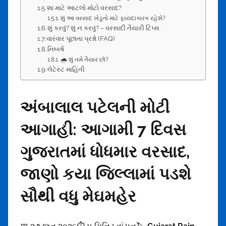
શા માટે આટલો મોટો વરસાદ?
n
શું આ વરસાદ ખેડૂતો માટે ફાયદાકારક રહેશે?
d
શું કરવું? શું ન કરવું? – વરસાદી તૈયારી ટિપ્સ
r
વારંવાર પૂછાતા પ્રશ્નો (FAQ)
નિષ્કર્ષ
a
🌧️ શું તમે તૈયાર છો?
1
લેટેસ્ટ માહિતી
5
7
અંબાલાલ પટેલની મોટી
5
@
આગાહી: આગામી 7 દિવસ
g
m
ગુજરાતમાં ધોધમાર વરસાદ,
a
જાણો કયા જિલ્લામાં પડશે
i
l
સૌથી વધુ મેઘમહેર
.
c
o