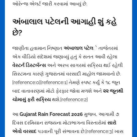
ઓરેન્જ એલર્ટ જારી કરવામાં આવ્યું છે.
અંબાલાલ પટેલની આગાહી શું કહે
છે?
જાણીતા હવામાન નિષ્ણાત
અંબાલાલ પટેલ
ે તાજેતરમાં
એક વીડિયો સંદેશમાં જણાવ્યું હતું કે સતત આવી રહેલા
વેસ્ટર્ન ડિસ્ટર્બન્સ
અને અરબ સાગરમાં સક્રિય થઈ રહેલી
સિસ્ટમના કારણે ગુજરાતમાં વરસાદી માહોલ જામવાનો છે.
[reference:0][reference:1] તેમણે સ્પષ્ટ કર્યું કે ૧૮ જૂન
બાદ વાતાવરણમાં મોટો ફેરફાર જોવા મળશે અને
૨૨ જૂનથી
ચોમાસું ફરી સક્રિય
થશે.[reference:2]
આ
Gujarat Rain Forecast 2026
મુજબ, આગામી ૭
દિવસ દરમિયાન રાજ્યના મોટાભાગના વિસ્તારોમાં
સારો
એવો વરસાદ
પડવાની પૂરી સંભાવના છે.[reference:3] ખાસ