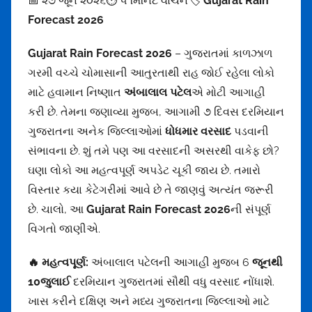
📅 ૨૭ જૂન ૨૦૨૬⏱ ૫ મિનિટ વાંચન🏷
Gujarat Rain
m
Forecast 2026
Gujarat Rain Forecast 2026
– ગુજરાતમાં કાળઝાળ
ગરમી વચ્ચે ચોમાસાની આતુરતાથી રાહ જોઈ રહેલા લોકો
માટે હવામાન નિષ્ણાત
અંબાલાલ પટેલ
એ મોટી આગાહી
કરી છે. તેમના જણાવ્યા મુજબ, આગામી ૭ દિવસ દરમિયાન
ગુજરાતના અનેક જિલ્લાઓમાં
ધોધમાર વરસાદ
પડવાની
સંભાવના છે. શું તમે પણ આ વરસાદની અસરથી વાકેફ છો?
ઘણા લોકો આ મહત્વપૂર્ણ અપડેટ ચૂકી જાય છે. તમારો
વિસ્તાર કયા કેટેગરીમાં આવે છે તે જાણવું અત્યંત જરૂરી
છે. ચાલો, આ
Gujarat Rain Forecast 2026
ની સંપૂર્ણ
વિગતો જાણીએ.
🔥 મહત્વપૂર્ણ:
અંબાલાલ પટેલની આગાહી મુજબ
6
જૂનથી
10જુલાઈ
દરમિયાન ગુજરાતમાં સૌથી વધુ વરસાદ નોંધાશે.
ખાસ કરીને દક્ષિણ અને મધ્ય ગુજરાતના જિલ્લાઓ માટે