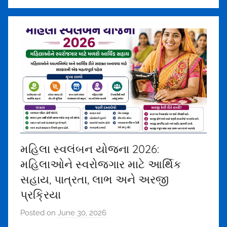
o
r
u
n
d
r
a
1
5
7
5
મહિલા સ્વલંબન યોજના 2026:
@
મહિલાઓને સ્વરોજગાર માટે આર્થિક
g
m
સહાય, પાત્રતા, લાભ અને અરજી
a
પ્રક્રિયા
i
Posted on
June 30, 2026
b
l
y