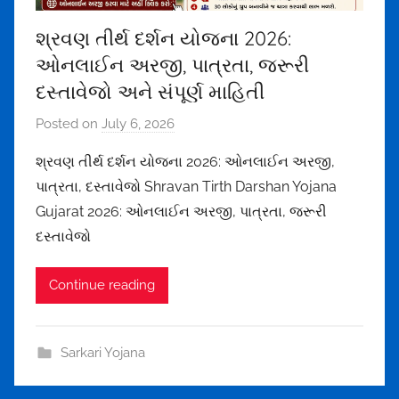
5
શ્રવણ તીર્થ દર્શન યોજના 2026:
@
ઓનલાઈન અરજી, પાત્રતા, જરૂરી
g
m
દસ્તાવેજો અને સંપૂર્ણ માહિતી
a
Posted on
July 6, 2026
b
i
y
l
શ્રવણ તીર્થ દર્શન યોજના 2026: ઓનલાઈન અરજી,
m
.
પાત્રતા, દસ્તાવેજો Shravan Tirth Darshan Yojana
e
c
Gujarat 2026: ઓનલાઈન અરજી, પાત્રતા, જરૂરી
h
o
દસ્તાવેજો
u
m
l
Continue reading
t
h
a
Sarkari Yojana
k
o