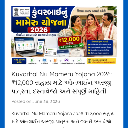
o
r
u
n
d
r
a
1
5
7
Kuvarbai Nu Mameru Yojana 2026:
5
₹12,000 સહાય માટે ઓનલાઈન અરજી,
@
g
પાત્રતા, દસ્તાવેજો અને સંપૂર્ણ માહિતી
m
Posted on
June 28, 2026
b
a
y
i
Kuvarbai Nu Mameru Yojana 2026: ₹12,000 સહાય
m
l
માટે ઓનલાઈન અરજી, પાત્રતા અને જરૂરી દસ્તાવેજો
e
.