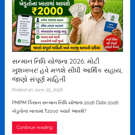
d
r
a
1
5
7
5
@
સન્માન નિધિ યોજના 2026: મોટી
g
ખુશખબર! હવે મળશે સીધી આર્થિક સહાય,
m
જાણો સંપૂર્ણ માહિતી
a
i
Posted on
June 25, 2026
b
l
y
PMPM કિસાન સન્માન નિધિ યોજના 2026 Date 2026:
.
m
ખેડૂતોના ખાતામાં ₹2000 ક્યારે આવશે?
c
e
o
h
Continue reading
m
u