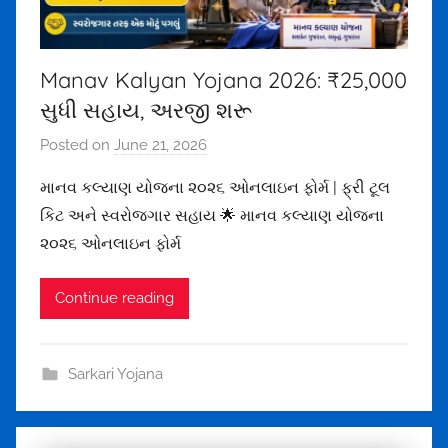
1
5
7
Manav Kalyan Yojana 2026: ₹25,000
5
સુધી સહાય, અરજી શરૂ
@
g
Posted on
June 21, 2026
b
m
y
a
માનવ કલ્યાણ યોજના ૨૦૨૬ ઓનલાઇન ફોર્મ | ફ્રી ટૂલ
m
i
કિટ અને સ્વરોજગાર સહાય 🌟 માનવ કલ્યાણ યોજના
e
l
૨૦૨૬ ઓનલાઇન ફોર્મ
h
.
u
c
Continue reading
l
o
t
m
h
Sarkari Yojana
a
k
o