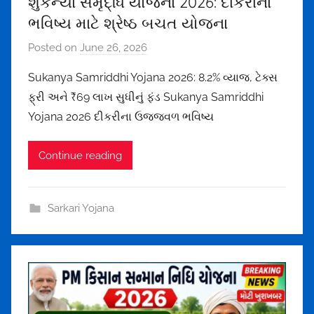
શુકન્યા સમૃદ્ધિ યોજના 2026: દીકરીના
5
ભવિષ્ય માટે શ્રેષ્ઠ બચત યોજના
@
g
Posted on
June 26, 2026
b
m
y
a
Sukanya Samriddhi Yojana 2026: 8.2% વ્યાજ, ટેક્સ
m
i
ફ્રી અને ₹69 લાખ સુધીનું ફંડ Sukanya Samriddhi
e
l
Yojana 2026 દીકરીના ઉજ્જવળ ભવિષ્ય
h
.
u
c
Continue reading
l
o
t
m
h
Sarkari Yojana
a
k
o
r
u
n