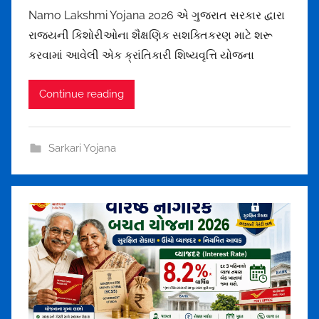
y
Namo Lakshmi Yojana 2026 એ ગુજરાત સરકાર દ્વારા
o
m
રાજ્યની કિશોરીઓના શૈક્ષણિક સશક્તિકરણ માટે શરૂ
m
e
કરવામાં આવેલી એક ક્રાંતિકારી શિષ્યવૃત્તિ યોજના
h
u
Continue reading
l
t
h
Sarkari Yojana
a
k
o
r
u
n
d
r
a
1