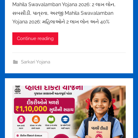
.
Mahila Swavalamban Yojana 2026: 2 લાખ લોન,
m
c
સબસીડી, પાત્રતા, અરજી Mahila Swavalamban
e
o
Yojana 2026: મહિલાઓને 2 લાખ લોન અને 40%
h
m
u
Continue reading
l
t
h
Sarkari Yojana
a
k
o
r
u
n
d
r
a
1