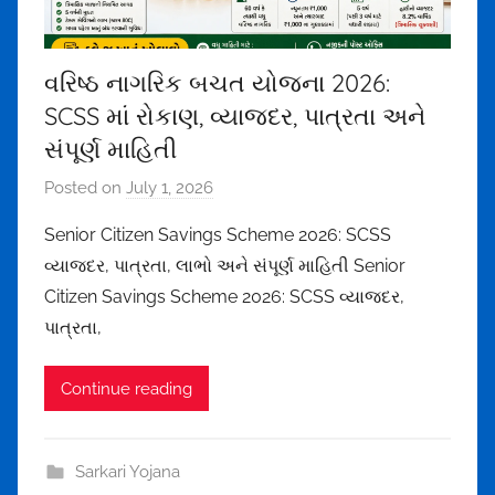
5
7
વરિષ્ઠ નાગરિક બચત યોજના 2026:
5
SCSS માં રોકાણ, વ્યાજદર, પાત્રતા અને
@
g
સંપૂર્ણ માહિતી
m
Posted on
July 1, 2026
b
a
y
i
Senior Citizen Savings Scheme 2026: SCSS
m
l
વ્યાજદર, પાત્રતા, લાભો અને સંપૂર્ણ માહિતી Senior
e
.
Citizen Savings Scheme 2026: SCSS વ્યાજદર,
h
c
પાત્રતા,
u
o
l
m
Continue reading
t
h
a
Sarkari Yojana
k