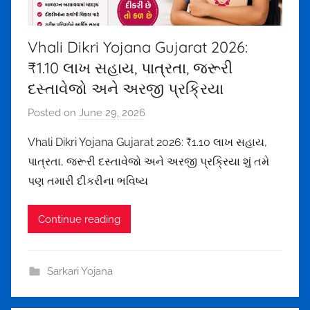
5
7
Vhali Dikri Yojana Gujarat 2026:
5
₹1.10 લાખ સહાય, પાત્રતા, જરૂરી
@
g
દસ્તાવેજો અને અરજી પ્રક્રિયા
m
Posted on
June 29, 2026
b
a
y
i
Vhali Dikri Yojana Gujarat 2026: ₹1.10 લાખ સહાય,
m
l
પાત્રતા, જરૂરી દસ્તાવેજો અને અરજી પ્રક્રિયા શું તમે
e
.
પણ તમારી દીકરીના ભવિષ્ય
h
c
u
o
Continue reading
l
m
t
h
Sarkari Yojana
a
k