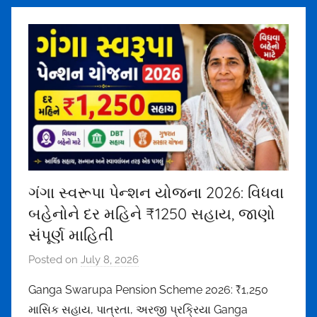
ગંગા સ્વરૂપા પેન્શન યોજના 2026: વિધવા
બહેનોને દર મહિને ₹1250 સહાય, જાણો
સંપૂર્ણ માહિતી
Posted on
July 8, 2026
b
y
Ganga Swarupa Pension Scheme 2026: ₹1,250
m
માસિક સહાય, પાત્રતા, અરજી પ્રક્રિયા Ganga
e