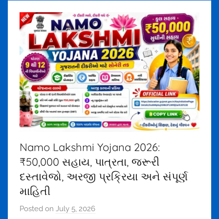
r
u
n
d
r
a
1
5
7
5
@
g
Namo Lakshmi Yojana 2026:
m
₹50,000 સહાય, પાત્રતા, જરૂરી
a
દસ્તાવેજો, અરજી પ્રક્રિયા અને સંપૂર્ણ
i
માહિતી
l
.
Posted on
July 5, 2026
b
c