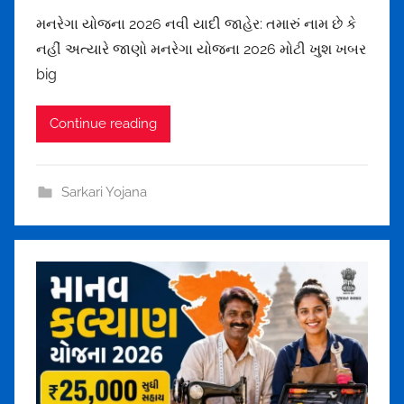
g
y
મનરેગા યોજના 2026 નવી યાદી જાહેર: તમારું નામ છે કે
m
m
a
નહીં અત્યારે જાણો મનરેગા યોજના 2026 મોટી ખુશ ખબર
e
i
big
h
l
u
.
Continue reading
l
c
t
o
h
m
Sarkari Yojana
a
k
o
r
u
n
d
r
a