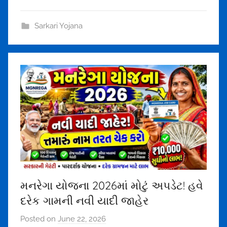
l
t
Sarkari Yojana
h
a
k
o
r
u
n
d
r
a
1
5
મનરેગા યોજના 2026માં મોટું અપડેટ! હવે
7
દરેક ગામની નવી યાદી જાહેર
5
@
Posted on
June 22, 2026
b