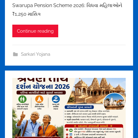
Swarupa Pension Scheme 2026: વિધવા મહિલાઓને
h
₹1,250 માસિક
u
l
Continue reading
t
h
a
Sarkari Yojana
k
o
r
u
n
d
r
a
1
5
7