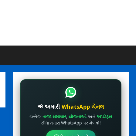
📢 અમારી
WhatsApp ચેનલ
દરરોજ
તાજા સમાચાર
,
યોજનાઓ
અને
અપડેટ્સ
સીધા તમારા WhatsApp પર મેળવો!