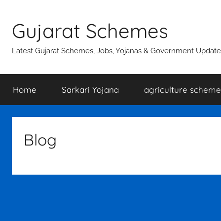
Skip
to
Gujarat Schemes
content
Latest Gujarat Schemes, Jobs, Yojanas & Government Update
Home
Sarkari Yojana
agriculture scheme
Blog